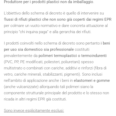
Produttore per i prodotti plastici non da imballaggio
.
L’obiettivo dello schema di decreto è quello di intervenire su
f
lussi di rifiuti plastici che non sono già coperti dai regimi EPR
per colmare un vuoto normativo e dare concreta attuazione al
principio “chi inquina paga” e alla gerarchia dei rifiuti.
I prodotti coinvolti nello schema di decreto sono pertanto
i beni
per uso sia domestico sia professionale
costituiti
prevalentemente da
polimeri termoplastici o termoindurenti
(PVC, PP, PE modificati, poliesteri, poliuretani) spesso
multistrato o combinati con cariche, additivi e rinforzi (fibra di
vetro, cariche minerali, stabilizzanti, pigmenti). Sono inclusi
nell’ambito di applicazione anche i beni in
elastomeri e gomme
(anche vulcanizzate) allorquando tali polimeri siano la
componente strutturale principale del prodotto e lo stesso non
ricada in altri regimi EPR già costituti.
Sono invece esplicitamente esclusi: