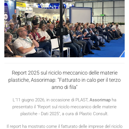
Report 2025 sul riciclo meccanico delle materie
plastiche, Assorimap: "Fatturato in calo per il terzo
anno di fila"
L'11 giugno 2026, in occasione di PLAST,
Assorimap
ha
presentato il "Report sul riciclo meccanico delle materie
plastiche - Dati 2025", a cura di Plastic Consult.
Il report ha mostrato come il fatturato delle imprese del riciclo